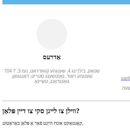
אַדרעס
704 7 שטאָק, בילדינג 4, שענגהע קוואדראט, נומ 3,
שענגהע ראָוד, נאַנטשענג סטריט, דאָנגגואַן,
van
גואַנגדאָנג, טשיינאַ
ווילן צו לייגן סקי צו דיין פּלאַן?
קאָנטאַקט אונדז הייַנט פֿאַר אַ פּלאַן באַראַטונג.