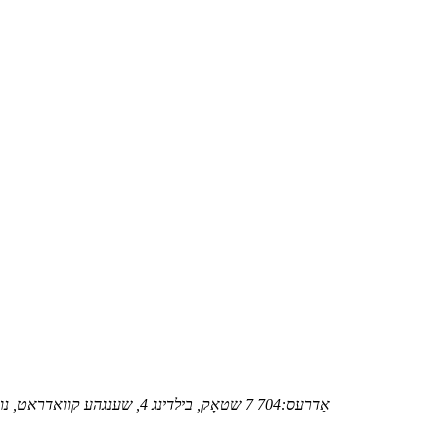
אַדרעס:
704 7 שטאָק, בילדינג 4, שענגהע קוואדראט, נומ 3, שענגהע ראָוד, נאַנטשענג סטריט, דאָנגגואַן, גואַנגדאָנג, טשיינאַ