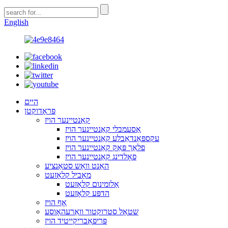
English
היים
פּראָדוקטן
קאַנטיינער הויז
אַסעמבלי קאַנטיינער הויז
עקספּאַנדאַבלע קאַנטיינער הויז
פלאַך פּאַק קאַנטיינער הויז
פאָלדינג קאַנטיינער הויז
האַנט וואַש סטאַנציע
מאָביל קלאָזעט
אַלומינום קלאָזעט
הדפּע קלאָזעט
אָף הויז
שטאָל סטרוקטור וואַרעהאָוסע
פּריפאַבריקייטיד הויז