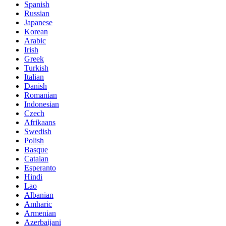
Spanish
Russian
Japanese
Korean
Arabic
Irish
Greek
Turkish
Italian
Danish
Romanian
Indonesian
Czech
Afrikaans
Swedish
Polish
Basque
Catalan
Esperanto
Hindi
Lao
Albanian
Amharic
Armenian
Azerbaijani