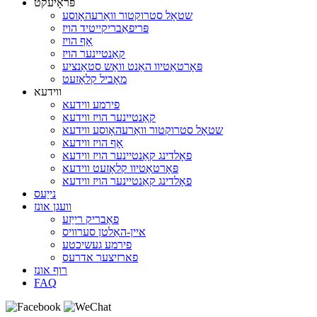
פּראָיעקט
שטאָל סטרוקטור וואַרעהאָוסע
פּריפאַבריקייטיד הויז
אָף הויז
קאַנטיינער הויז
פּאָרטאַטיוו האַנט וואַש סטאַנציע
מאָביל קלאָזעט
ווידעא
פירמע ווידעא
קאַנטיינער הויז ווידעא
שטאָל סטרוקטור וואַרעהאָוסע ווידעא
אָף הויז ווידעא
פאָלדינג קאַנטיינער הויז ווידעא
פּאָרטאַטיוו קלאָזעט ווידעא
פאָלדינג קאַנטיינער הויז ווידעא
נייַעס
וועגן אונז
פאַבריק רייַזע
איין-האַלטן סערוויס
פירמע געשיכטע
פארזיצער אדרעס
רוף אונז
FAQ