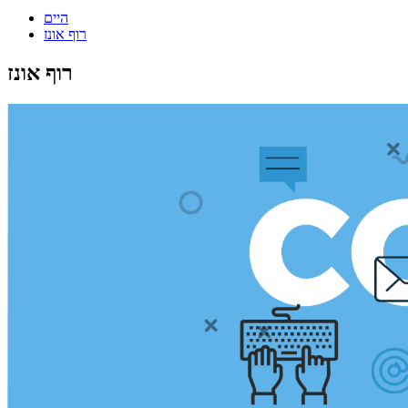
היים
רוף אונז
רוף אונז