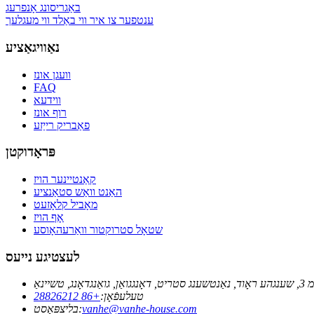
באַגריסונג אָנפרעג
ענטפער צו איר ווי באַלד ווי מעגלעך
נאַוויגאַציע
וועגן אונז
FAQ
ווידעא
רוף אונז
פאַבריק רייַזע
פּראָדוקטן
קאַנטיינער הויז
האַנט וואַש סטאַנציע
מאָביל קלאָזעט
אָף הויז
שטאָל סטרוקטור וואַרעהאָוסע
לעצטיגע נייעס
טעלעפֿאָן:
+86 28826212
vanhe@vanhe-house.com
בליצפּאָסט: