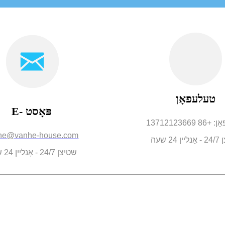
טעלעפאָן
E- פּאָסט
13712123669
he@vanhe-house.com
24 שעה
שטיצן 24/7 - אָנליין 24 שעה