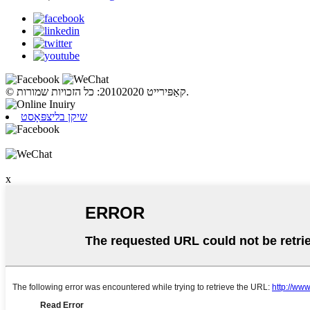
© קאַפּירייט 20102020: כל הזכויות שמורות.
שיקן בליצפּאָסט
x