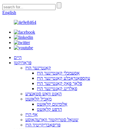
English
היים
פּראָדוקטן
קאַנטיינער הויז
אַסעמבלי קאַנטיינער הויז
עקספּאַנדאַבלע קאַנטיינער הויז
פלאַך פּאַק קאַנטיינער הויז
פאָלדינג קאַנטיינער הויז
האַנט וואַש סטאַנציע
מאָביל קלאָזעט
אַלומינום קלאָזעט
הדפּע קלאָזעט
אָף הויז
שטאָל סטרוקטור וואַרעהאָוסע
פּריפאַבריקייטיד הויז