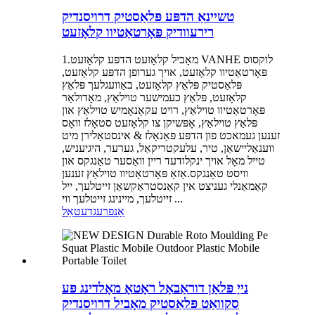
טשיינאַ הדפּע פּלאַסטיק דרויסנדיק
רירעוודיק פּאָרטאַטיוו קלאָזעט
1.מאָביל קלאָזעט הדפּע קלאָזעט VANHE לוקסוס
פּאָרטאַטיוו קלאָזעט, אויך גערופן הדפּע קלאָזעט,
פּלאַסטיק פּלאַץ קלאָזעט, באַוועגלעך פּלאַץ
קלאָזעט, פּלאַץ כעמישער טוילאַץ, מאָדולאַר
פּאָרטאַטיוו טוילאַץ, רויט עקאָנאָמיש טוילאַץ און
פּלאַץ טוילאַץ, אָפּשיקן צו קלאָזעט סטאָלז וואָס
זענען געמאכט פון הדפּע פּאַנאַלז & אינסטאַלירן מיט
ווענאַליישאַן, טיר, עלעקטריקאַל, גערער, ​​היגיעניש,
טייל מאָל אויך ינקלודעד ריין וואַסער טאַנגקס און
וויסט טאַנגקס.אַזאַ פּאָרטאַטיוו טוילאַץ זענען
קאַמאַנלי געניצט אין קאַנסטראַקשאַן זייטלעך, ייל
זייטלעך, מיינינג זייטלעך ווי ...
אָנפרעג
דעטאַל
נייַ פּלאַן דוראַבאַל ראָטאָ מאָלדינג פּע
סקוואַט פּלאַסטיק מאָביל דרויסנדיק