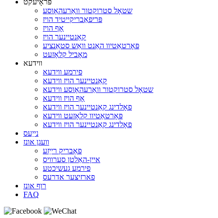
פּראָיעקט
שטאָל סטרוקטור וואַרעהאָוסע
פּריפאַבריקייטיד הויז
אָף הויז
קאַנטיינער הויז
פּאָרטאַטיוו האַנט וואַש סטאַנציע
מאָביל קלאָזעט
ווידעא
פירמע ווידעא
קאַנטיינער הויז ווידעא
שטאָל סטרוקטור וואַרעהאָוסע ווידעא
אָף הויז ווידעא
פאָלדינג קאַנטיינער הויז ווידעא
פּאָרטאַטיוו קלאָזעט ווידעא
פאָלדינג קאַנטיינער הויז ווידעא
נייַעס
וועגן אונז
פאַבריק רייַזע
איין-האַלטן סערוויס
פירמע געשיכטע
פארזיצער אדרעס
רוף אונז
FAQ