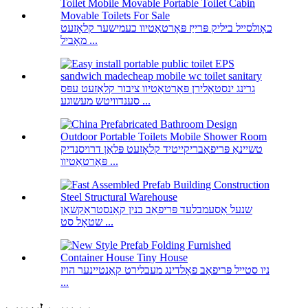
כאָולסייל ביליק פּרייַז פּאָרטאַטיוו כעמישער קלאָזעט
מאָביל ...
גרינג ינסטאַלירן פּאָרטאַטיוו ציבור קלאָזעט עפּס
סענדוויטש מעשוגע ...
טשיינאַ פּריפאַבריקייטיד קלאָזעט פּלאַן דרויסנדיק
פּאָרטאַטיוו ...
שנעל אַסעמבלעד פּריפאַב בנין קאַנסטראַקשאַן
שטאָל סט ...
ניו סטייל פּריפאַב פאָלדינג מעבלירט קאַנטיינער הויז
...