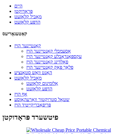
היים
פּראָדוקטן
מאָביל קלאָזעט
הדפּע קלאָזעט
קאַטעגאָריעס
קאַנטיינער הויז
אַסעמבלי קאַנטיינער הויז
עקספּאַנדאַבלע קאַנטיינער הויז
פאָלדינג קאַנטיינער הויז
פלאַך פּאַק קאַנטיינער הויז
האַנט וואַש סטאַנציע
מאָביל קלאָזעט
אַלומינום קלאָזעט
הדפּע קלאָזעט
אָף הויז
שטאָל סטרוקטור וואַרעהאָוסע
פּריפאַבריקייטיד הויז
פיטשערד פּראָדוקטן