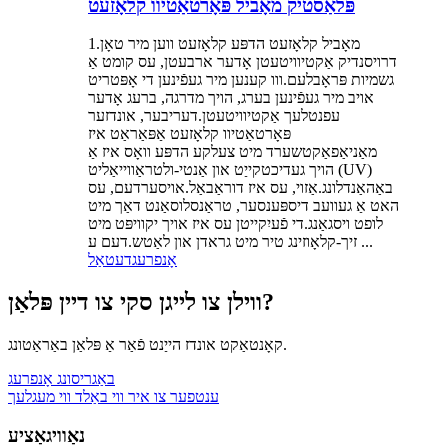
פּלאַסטיק מאָביל פּאָרטאַטיוו קלאָזעט
1.מאָביל קלאָזעט הדפּע קלאָזעט ווען מיר טאָן
דרויסנדיק אַקטיוויטעטן אָדער ארבעטן, עס קומט אַ
גשמיות פּראָבלעם.ווו קענען מיר געפֿינען די אָפּטריט
אויב מיר געפֿינען בערג, הויך מדרגה, ברעג אָדער
עפנטלעך אַקטיוויטעטן.דעריבער, אונדזער
פּאָרטאַטיוו קלאָזעט אַפּאַראַט איז
מאַניאַפאַקטשערד מיט צעלקע הדפּע וואָס איז אַ
הויך געדיכטקייַט און אַנטי-ולטראַווייאַליט (UV)
באַהאַנדלונג.אַזוי, עס איז דוראַבאַל.אויסערדעם, עס
האט אַ געוועב דיספּענסער, טראַנסלוסאַנט דאַך מיט
לופט ויסגאַנג.די פֿעיִקייטן עס איז אויך יקוויפּט מיט
זיך-קלאָוזינג טיר מיט גראדן און לאַטש.דעם ע ...
אָנפרעג
דעטאַל
ווילן צו לייגן סקי צו דיין פּלאַן?
קאָנטאַקט אונדז הייַנט פֿאַר אַ פּלאַן באַראַטונג.
באַגריסונג אָנפרעג
ענטפער צו איר ווי באַלד ווי מעגלעך
נאַוויגאַציע