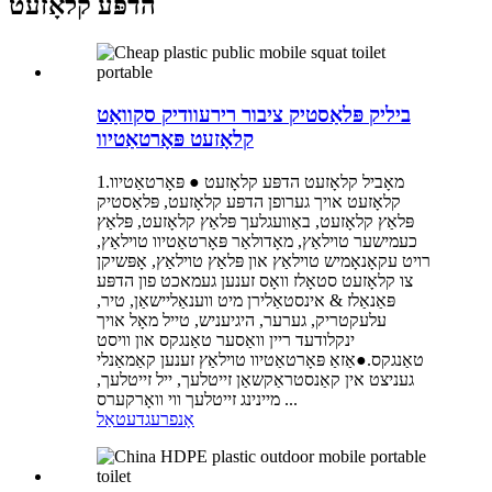
הדפּע קלאָזעט
ביליק פּלאַסטיק ציבור רירעוודיק סקוואַט
קלאָזעט פּאָרטאַטיוו
1.מאָביל קלאָזעט הדפּע קלאָזעט ● פּאָרטאַטיוו
קלאָזעט אויך גערופן הדפּע קלאָזעט, פּלאַסטיק
פּלאַץ קלאָזעט, באַוועגלעך פּלאַץ קלאָזעט, פּלאַץ
כעמישער טוילאַץ, מאָדולאַר פּאָרטאַטיוו טוילאַץ,
רויט עקאָנאָמיש טוילאַץ און פּלאַץ טוילאַץ, אָפּשיקן
צו קלאָזעט סטאָלז וואָס זענען געמאכט פון הדפּע
פּאַנאַלז & אינסטאַלירן מיט ווענאַליישאַן, טיר,
עלעקטריק, גערער, ​​היגיעניש, טייל מאָל אויך
ינקלודעד ריין וואַסער טאַנגקס און וויסט
טאַנגקס.●אַזאַ פּאָרטאַטיוו טוילאַץ זענען קאַמאַנלי
געניצט אין קאַנסטראַקשאַן זייטלעך, ייל זייטלעך,
מיינינג זייטלעך ווי וואָרקערס ...
אָנפרעג
דעטאַל