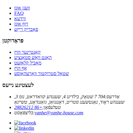
וועגן אונז
FAQ
ווידעא
רוף אונז
פאַבריק רייַזע
פּראָדוקטן
קאַנטיינער הויז
האַנט וואַש סטאַנציע
מאָביל קלאָזעט
אָף הויז
שטאָל סטרוקטור וואַרעהאָוסע
לעצטיגע נייעס
אַדרעס:
704 7 שטאָק, בילדינג 4, שענגהע קוואדראט, נומ 3,
שענגהע ראָוד, נאַנטשענג סטריט, דאָנגגואַן, גואַנגדאָנג, טשיינאַ
טעלעפֿאָן:
+86 28826212
vanhe@vanhe-house.com
בליצפּאָסט: