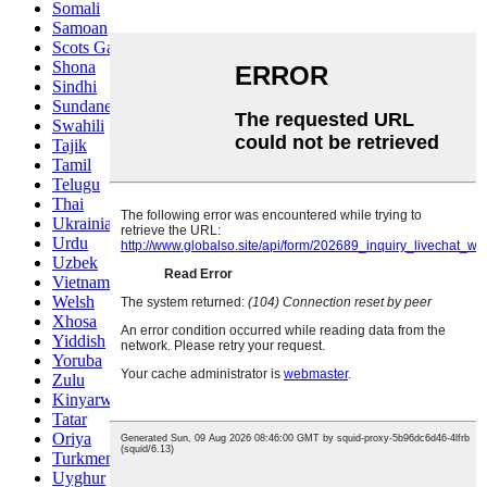
Somali
Samoan
Scots Gaelic
Shona
Sindhi
Sundanese
Swahili
Tajik
Tamil
Telugu
Thai
Ukrainian
Urdu
Uzbek
Vietnamese
Welsh
Xhosa
Yiddish
Yoruba
Zulu
Kinyarwanda
Tatar
Oriya
Turkmen
Uyghur